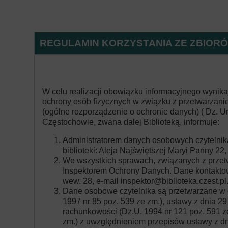
Pekaes Poma
R
Uniwersytet 
w Częstocho
REGULAMIN KORZYSTANIA ZE ZBIOR
R
Fundacja PZU
W celu realizacji obowiązku informacyjnego wynika
Narodowe C
ochrony osób fizycznych w związku z przetwarzan
Kultury
(ogólne rozporządzenie o ochronie danych) ( Dz. Ur
Częstochowie, zwana dalej Biblioteką, informuje:
Administratorem danych osobowych czytelnika
biblioteki: Aleja Najświętszej Maryi Panny 22
We wszystkich sprawach, związanych z przet
Inspektorem Ochrony Danych. Dane kontaktowe
wew. 28, e-mail
inspektor@biblioteka.czest.pl
Dane osobowe czytelnika są przetwarzane w 
1997 nr 85 poz. 539 ze zm.), ustawy z dnia 29
rachunkowości (Dz.U. 1994 nr 121 poz. 591 ze
zm.) z uwzględnieniem przepisów ustawy z d