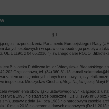
ga
egulaminy
Deklaracja dostępności
Jana Długosza
wie
ÓW
egulamin Newsletter
Standard Ochrony
Małoletnich
§ 1.
jącego z rozporządzenia Parlamentu Europejskiego i Rady (UE)
entrum
iem danych osobowych i w sprawie swobodnego przepływu taki
z. UE L 119/1 z 04.05.2016 r.), zwanego dalej RODO, Bibliotek
 jest Biblioteka Publiczna im. dr. Władysława Biegańskiego z
, 42-202 Częstochowa, tel. (34) 360-61-18, e-mail
sekretariat@bi
warzaniem udostępnionych danych osobowych, czytelnik może 
 inspektora: Mieczysław Ciechan, Aleja Najświętszej Maryi P
.
celu wypełnienia obowiązku ustawowego wynikającego z: ustaw
 czerwca 1995 r. o statystyce publicznej (Dz.U. 1995 nr 88 poz. 
 zm.), ustawy z dnia 14 lipca 1983 r. o narodowym zasobie arc
nia 10 maja 2018 r. o ochronie danych osobowych (Dz.U. 2018