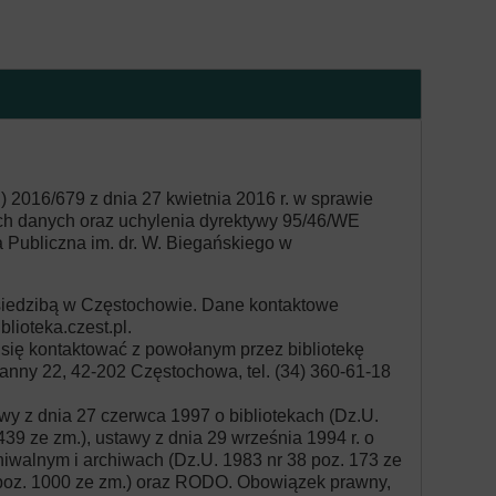
 2016/679 z dnia 27 kwietnia 2016 r. w sprawie
ch danych oraz uchylenia dyrektywy 95/46/WE
a Publiczna im. dr. W. Biegańskiego w
 siedzibą w Częstochowie. Dane kontaktowe
blioteka.czest.pl
.
się kontaktować z powołanym przez bibliotekę
anny 22, 42-202 Częstochowa, tel. (34) 360-61-18
y z dnia 27 czerwca 1997 o bibliotekach (Dz.U.
439 ze zm.), ustawy z dnia 29 września 1994 r. o
hiwalnym i archiwach (Dz.U. 1983 nr 38 poz. 173 ze
 poz. 1000 ze zm.) oraz RODO. Obowiązek prawny,