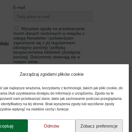
E-mail
Wyrażam zgodę na przetwarzanie
moich danych osobowych w związku z
usługą Newsletter i potwierdzam
zapoznanie się z jej regulaminem
ekstu
(dostępny poniżej) i polityką
bezpieczeństwa biblioteki (dostępna
poniżej). Dokumenty otwierają się w
nowym oknie.
Zarządzaj zgodami plików cookie
 jak najlepsze wrażenia, korzystamy z technologii, takich jak pliki cookie, do
nia i/lub uzyskiwania dostępu do informacji o urządzeniu. Zgoda na te
Polityka prywatności
 pozwoli nam przetwarzać dane, takie jak zachowanie podczas przeglądania
 identyfikatory na tej stronie. Brak wyrażenia zgody lub wycofanie zgody
ystnie wpłynąć na niektóre cechy i funkcje.
Regulamin Newsletter
ceptuję
Odmów
Zobacz preferencje