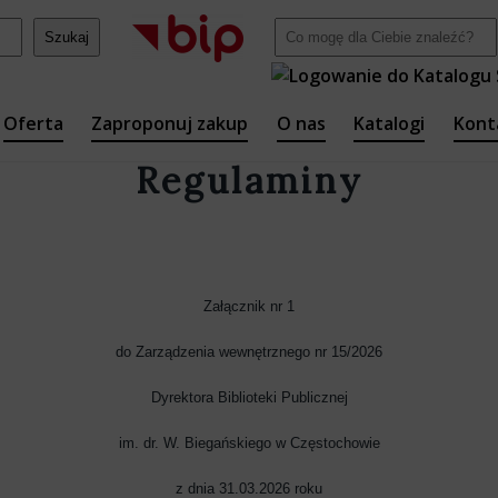
Oferta
Zaproponuj zakup
O nas
Katalogi
Kont
Regulaminy
arodowa
zasopisma
Struktura
Katalog online
Biblio
telski
biory specjalne
Misja
Pomoc SOWA
Oddział
Kultury i
zasopisma regionalne
Odkryjmy Częstochowę na
O patronie
Katalog Academic
Załącznik nr 1
 Narodowego
nowo – warsztaty
artystyczne dla
do Zarządzenia wewnętrznego nr 15/2026
biory zdigitalizowane
Rys historyczny
mieszkańców
y
Dyrektora Biblioteki Publicznej
ry planszowe
Polityka prywatności
BIBLIOkompletowanie
ub Książki
im. dr. W. Biegańskiego w Częstochowie
sługi/Cennik
RODO
z dnia 31.03.2026 roku