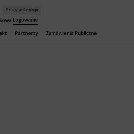
Logowanie
akt
Partnerzy
Zamówienia Publiczne
teka Główna
y i Filie
a