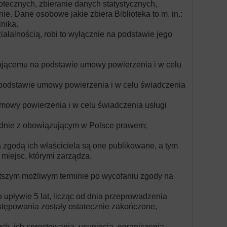
otecznych, zbieranie danych statystycznych,
. Dane osobowe jakie zbiera Biblioteka to m. in.:
nika.
łalnością, robi to wyłącznie na podstawie jego
ającemu na podstawie umowy powierzenia i w celu
a podstawie umowy powierzenia i w celu świadczenia
umowy powierzenia i w celu świadczenia usługi
dnie z obowiązującym w Polsce prawem;
 zgodą ich właściciela są one publikowane, a tym
miejsc, którymi zarządza.
ótszym możliwym terminie po wycofaniu zgody na
upływie 5 lat, licząc od dnia przeprowadzenia
ostępowania zostały ostatecznie zakończone,
ch, ich sprostowania, usunięcia, ograniczenia