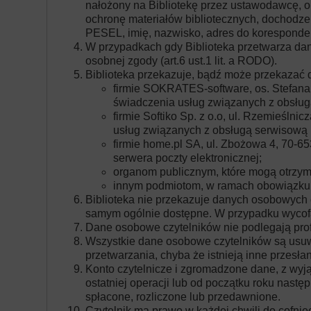
nałożony na Bibliotekę przez ustawodawcę, ob
ochronę materiałów bibliotecznych, dochodze
PESEL, imię, nazwisko, adres do koresponden
W przypadkach gdy Biblioteka przetwarza dan
osobnej zgody (art.6 ust.1 lit. a RODO).
Biblioteka przekazuje, bądź może przekazać
firmie SOKRATES-software, os. Stefana
świadczenia usług związanych z obsług
firmie Softiko Sp. z o.o, ul. Rzemieśl
usług związanych z obsługą serwisową
firmie home.pl SA, ul. Zbożowa 4, 70-6
serwera poczty elektronicznej;
organom publicznym, które mogą otrz
innym podmiotom, w ramach obowiązku 
Biblioteka nie przekazuje danych osobowych 
samym ogólnie dostępne. W przypadku wycofani
Dane osobowe czytelników nie podlegają pr
Wszystkie dane osobowe czytelników są usuwa
przetwarzania, chyba że istnieją inne przesł
Konto czytelnicze i zgromadzone dane, z wyją
ostatniej operacji lub od początku roku nast
spłacone, rozliczone lub przedawnione.
Czytelnik ma prawo w każdej chwili do cofnię