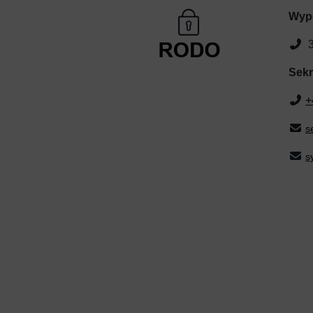
Wyp
3
Sekr
+
s
s