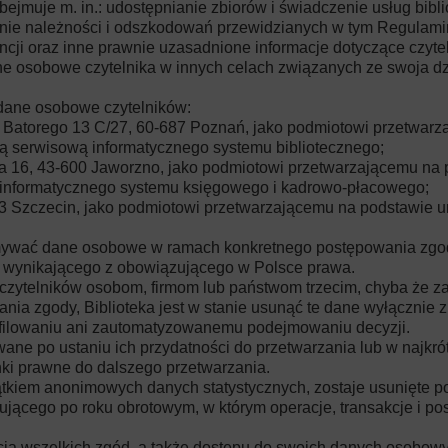
ejmuje m. in.: udostępnianie zbiorów i świadczenie usług bibli
nie należności i odszkodowań przewidzianych w tym Regulaminie
cji oraz inne prawnie uzasadnione informacje dotyczące czytel
e osobowe czytelnika w innych celach związanych ze swoja dzia
 dane osobowe czytelników:
 Batorego 13 C/27, 60-687 Poznań, jako podmiotowi przetwarz
ą serwisową informatycznego systemu bibliotecznego;
nicza 16, 43-600 Jaworzno, jako podmiotowi przetwarzającemu n
 informatycznego systemu księgowego i kadrowo-płacowego;
53 Szczecin, jako podmiotowi przetwarzającemu na podstawie 
ymywać dane osobowe w ramach konkretnego postępowania zgo
wynikającego z obowiązującego w Polsce prawa.
czytelników osobom, firmom lub państwom trzecim, chyba że za
a zgody, Biblioteka jest w stanie usunąć te dane wyłącznie z 
ofilowaniu ani zautomatyzowanemu podejmowaniu decyzji.
ne po ustaniu ich przydatności do przetwarzania lub w najkr
anki prawne do dalszego przetwarzania.
tkiem anonimowych danych statystycznych, zostaje usunięte po 
ępującego po roku obrotowym, w którym operacje, transakcje i p
cia wszelkich zgód, a także dostępu do swoich danych osobowy