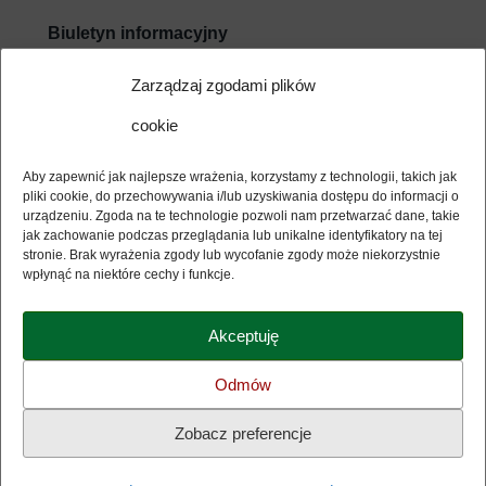
Biuletyn informacyjny
E-mail
Zarządzaj zgodami plików
cookie
Wyrażam zgodę na przetwarzanie moich danych
osobowych w związku z usługą Newsletter i potwierdzam
Aby zapewnić jak najlepsze wrażenia, korzystamy z technologii, takich jak
zapoznanie się z jej regulaminem (dostępny poniżej) i polityką
pliki cookie, do przechowywania i/lub uzyskiwania dostępu do informacji o
bezpieczeństwa biblioteki (dostępna poniżej). Dokumenty
urządzeniu. Zgoda na te technologie pozwoli nam przetwarzać dane, takie
otwierają się w nowym oknie.
jak zachowanie podczas przeglądania lub unikalne identyfikatory na tej
stronie. Brak wyrażenia zgody lub wycofanie zgody może niekorzystnie
wpłynąć na niektóre cechy i funkcje.
Akceptuję
Polityka prywatności
Odmów
Regulamin Newsletter
Zobacz preferencje