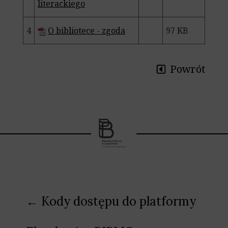
literackiego
4
O bibliotece - zgoda
97 KB
Powrót
Nawigacja
← Kody dostępu do platformy
wpisu