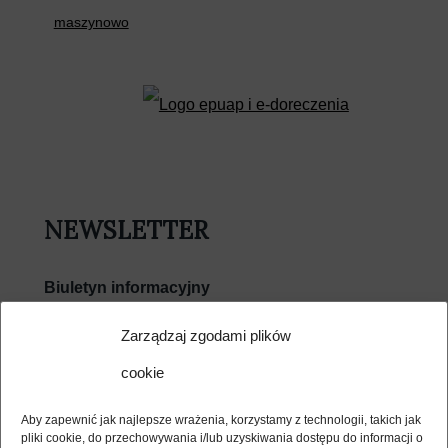
maszynowo
NEWSLETTER
Biuletyn informacyjny
E-mail
Zarządzaj zgodami plików
cookie
Wyrażam zgodę na przetwarzanie moich danych
osobowych w związku z usługą Newsletter i potwierdzam
Aby zapewnić jak najlepsze wrażenia, korzystamy z technologii, takich jak
zapoznanie się z jej regulaminem (dostępny poniżej) i polityką
pliki cookie, do przechowywania i/lub uzyskiwania dostępu do informacji o