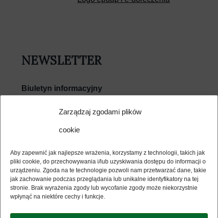
NEWSLETTER
Biuletyn informacyjny
E-mail
Zarządzaj zgodami plików
cookie
Wyrażam zgodę na przetwarzanie moich danych
osobowych w związku z usługą Newsletter i potwierdzam
Aby zapewnić jak najlepsze wrażenia, korzystamy z technologii, takich jak
zapoznanie się z jej regulaminem (dostępny poniżej) i polityką
pliki cookie, do przechowywania i/lub uzyskiwania dostępu do informacji o
bezpieczeństwa biblioteki (dostępna poniżej). Dokumenty
urządzeniu. Zgoda na te technologie pozwoli nam przetwarzać dane, takie
otwierają się w nowym oknie.
jak zachowanie podczas przeglądania lub unikalne identyfikatory na tej
stronie. Brak wyrażenia zgody lub wycofanie zgody może niekorzystnie
wpłynąć na niektóre cechy i funkcje.