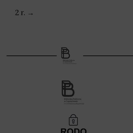
2 r. →