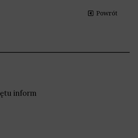
Powrót
zętu inform