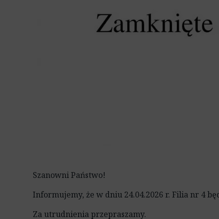
Pekaes Poma
R
Uniwersytet 
w Częstocho
R
Fundacja PZU
Narodowe C
Kultury
Szanowni Państwo!
Informujemy, że w dniu 24.04.2026 r. Filia nr 4 b
Za utrudnienia przepraszamy.