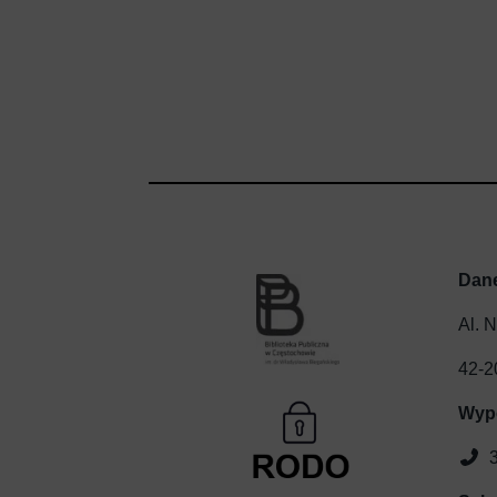
Dan
Al. 
42-2
Wyp
3