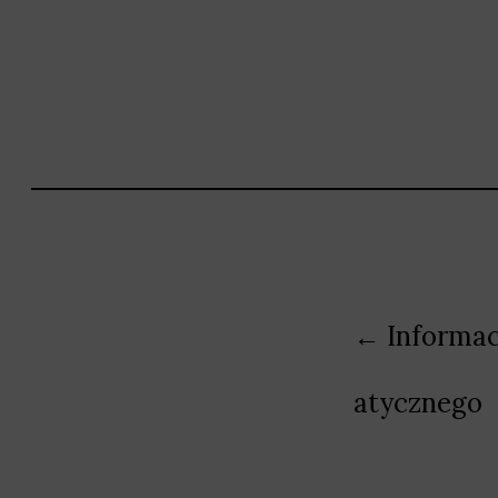
Nawigacja
← Informacj
wpisu
atycznego