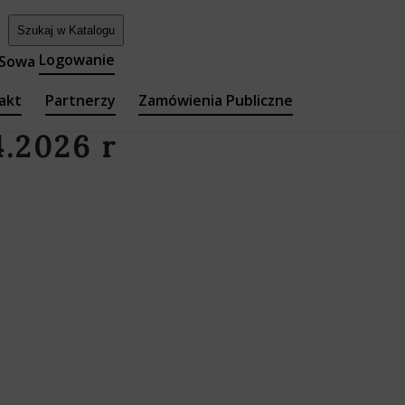
Logowanie
akt
Partnerzy
Zamówienia Publiczne
4.2026 r
teka Główna
y i Filie
a