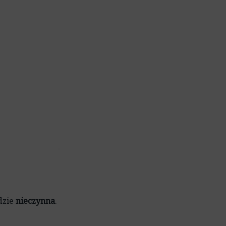
ga
egulaminy
Deklaracja dostępności
Jana Długosza
wie
egulamin Newsletter
Standard Ochrony
Małoletnich
entrum
ędzie
nieczynna
.