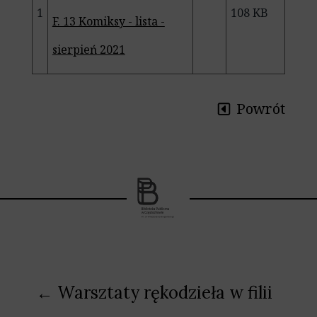
1
108 KB
F. 13 Komiksy - lista -
sierpień 2021
Powrót
Nawigacja
← Warsztaty rękodzieła w filii
wpisu