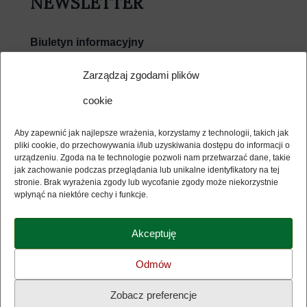
NEWSLETTER
Biuletyn informacyjny
E-mail
Zarządzaj zgodami plików
cookie
Wyrażam zgodę na przetwarzanie moich danych
osobowych w związku z usługą Newsletter i potwierdzam
Aby zapewnić jak najlepsze wrażenia, korzystamy z technologii, takich jak
zapoznanie się z jej regulaminem (dostępny poniżej) i polityką
pliki cookie, do przechowywania i/lub uzyskiwania dostępu do informacji o
bezpieczeństwa biblioteki (dostępna poniżej). Dokumenty
urządzeniu. Zgoda na te technologie pozwoli nam przetwarzać dane, takie
otwierają się w nowym oknie.
jak zachowanie podczas przeglądania lub unikalne identyfikatory na tej
stronie. Brak wyrażenia zgody lub wycofanie zgody może niekorzystnie
wpłynąć na niektóre cechy i funkcje.
Akceptuję
Polityka prywatności
Odmów
Regulamin Newsletter
Zobacz preferencje