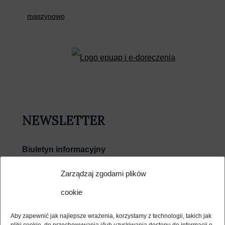
maszynowo
NEWSLETTER
Biuletyn informacyjny
E-mail
Zarządzaj zgodami plików
cookie
Wyrażam zgodę na przetwarzanie moich danych
osobowych w związku z usługą Newsletter i potwierdzam
Aby zapewnić jak najlepsze wrażenia, korzystamy z technologii, takich jak
zapoznanie się z jej regulaminem (dostępny poniżej) i polityką