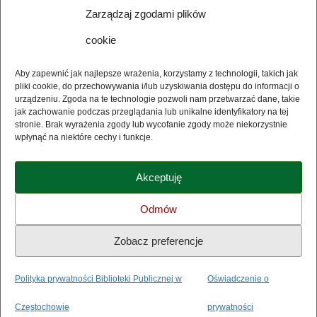
E-mail
Zarządzaj zgodami plików
cookie
Wyrażam zgodę na przetwarzanie moich danych
osobowych w związku z usługą Newsletter i potwierdzam
Aby zapewnić jak najlepsze wrażenia, korzystamy z technologii, takich jak
zapoznanie się z jej regulaminem (dostępny poniżej) i polityką
pliki cookie, do przechowywania i/lub uzyskiwania dostępu do informacji o
bezpieczeństwa biblioteki (dostępna poniżej). Dokumenty
urządzeniu. Zgoda na te technologie pozwoli nam przetwarzać dane, takie
otwierają się w nowym oknie.
jak zachowanie podczas przeglądania lub unikalne identyfikatory na tej
stronie. Brak wyrażenia zgody lub wycofanie zgody może niekorzystnie
wpłynąć na niektóre cechy i funkcje.
Akceptuję
Polityka prywatności
Odmów
Regulamin Newsletter
Zobacz preferencje
Polityka prywatności Biblioteki Publicznej w
Oświadczenie o
Częstochowie
prywatności