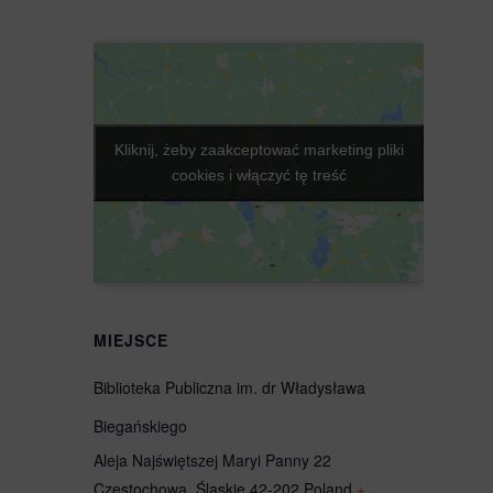
Kliknij, żeby zaakceptować marketing pliki
Kliknij, żeby zaakceptować marketing pliki
cookies i włączyć tę treść
cookies i włączyć tę treść
MIEJSCE
Biblioteka Publiczna im. dr Władysława
Biegańskiego
Aleja Najświętszej Maryi Panny 22
Częstochowa
,
Śląskie
42-202
Poland
+