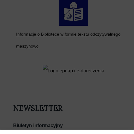
Informacje o Bibliotece w formie tekstu odczytywalnego
maszynowo
NEWSLETTER
Biuletyn informacyjny