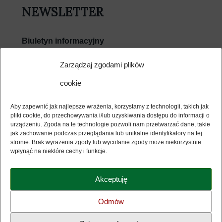
NEWSLETTER
Biuletyn informacyjny
E-mail
Zarządzaj zgodami plików
cookie
Wyrażam zgodę na przetwarzanie moich danych
osobowych w związku z usługą Newsletter i potwierdzam
Aby zapewnić jak najlepsze wrażenia, korzystamy z technologii, takich jak
zapoznanie się z jej regulaminem (dostępny poniżej) i polityką
pliki cookie, do przechowywania i/lub uzyskiwania dostępu do informacji o
bezpieczeństwa biblioteki (dostępna poniżej). Dokumenty
urządzeniu. Zgoda na te technologie pozwoli nam przetwarzać dane, takie
otwierają się w nowym oknie.
jak zachowanie podczas przeglądania lub unikalne identyfikatory na tej
stronie. Brak wyrażenia zgody lub wycofanie zgody może niekorzystnie
wpłynąć na niektóre cechy i funkcje.
Akceptuję
Polityka prywatności
Odmów
Regulamin Newsletter