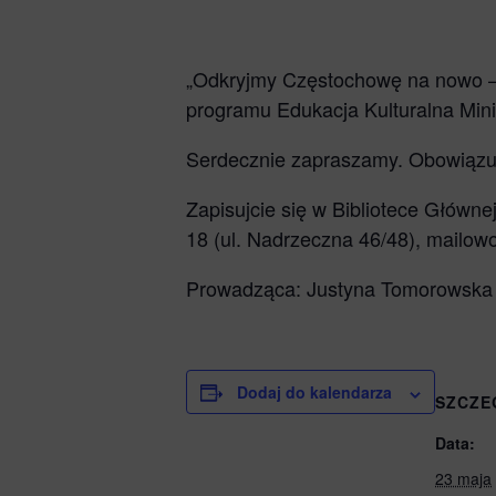
Pekaes Poma
R
Uniwersytet 
„Odkryjmy Częstochowę na nowo – w
w Częstocho
R
programu Edukacja Kulturalna Mini
Fundacja PZU
Serdecznie zapraszamy. Obowiązują
Narodowe C
Zapisujcie się w Bibliotece Główne
Kultury
18 (ul. Nadrzeczna 46/48), mailow
Prowadząca: Justyna Tomorowska
Dodaj do kalendarza
SZCZE
Data:
23 maja