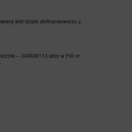
wany jest dzięki dofinansowaniu z
onicznie – 343606113 albo w Filii nr
0