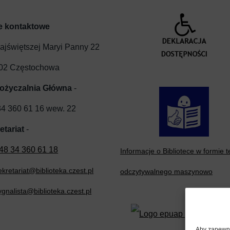
e kontaktowe
Najświętszej Maryi Panny 22
02 Częstochowa
ożyczalnia Główna
-
4 360 61 16 wew. 22
etariat
-
48 34 360 61 18
Informacje o Bibliotece w formie t
ekretariat@biblioteka.czest.pl
odczytywalnego maszynowo
ygnalista@biblioteka.czest.pl
Aby zapewnić