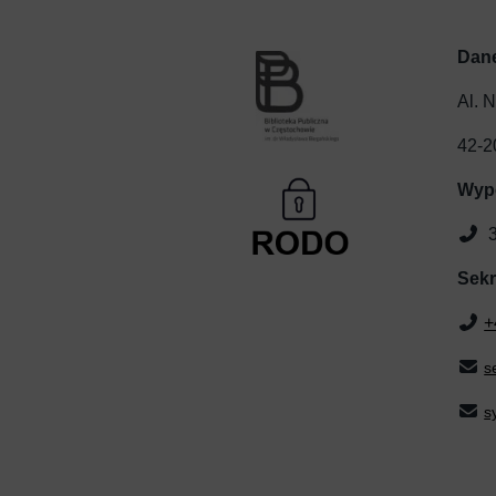
Dan
Al. 
42-2
Wyp
3
Sekr
+
s
s