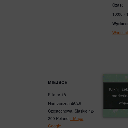
Czas:
10:00 - 
Wydarze
Warszta
MIEJSCE
Kliknij, ż
Kliknij, ż
Filia nr 18
marketing
marketing
włącz
włącz
Nadrzeczna 46/48
Częstochowa
,
Śląskie
42-
200
Poland
+ Mapa
Google