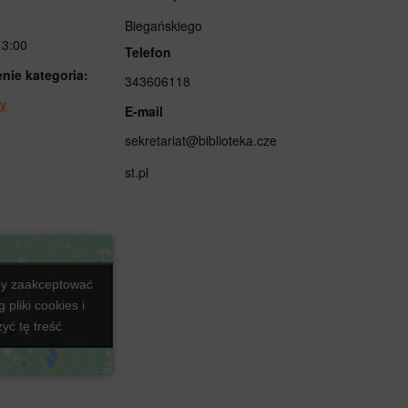
Biegańskiego
13:00
Telefon
nie kategoria:
343606118
ty
E-mail
sekretariat@biblioteka.cze
st.pl
eby zaakceptować
eby zaakceptować
 pliki cookies i
 pliki cookies i
yć tę treść
yć tę treść