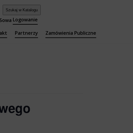
Logowanie
akt
Partnerzy
Zamówienia Publiczne
teka Główna
y i Filie
a
owego