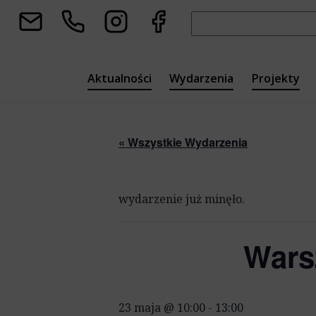
Skip
Sekretariat
Instagram
Facebook
Szukaj:
to
content
Aktualności
Wydarzenia
Projekty
Biblioteka N
C
« Wszystkie Wydarzenia
Budżet Obywa
Z
Ministerstwo 
C
wydarzenie już minęło.
Dziedzictwa
Z
Projekt Unijn
Wars
G
Dyskusyjny Kl
U
23 maja @ 10:00
-
13:00